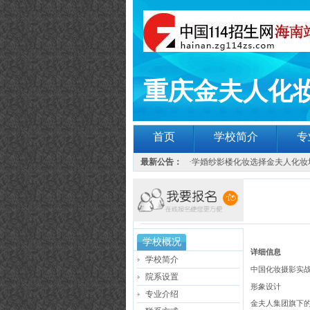
重庆金夫人化
首页
学校简介
专
最新公告：
·
学婚纱影楼化妆选择金夫人化妆
学校概况
详细信息
学校简介
中国化妆摄影实
院系设置
形象设计
专业介绍
金夫人集团旗下