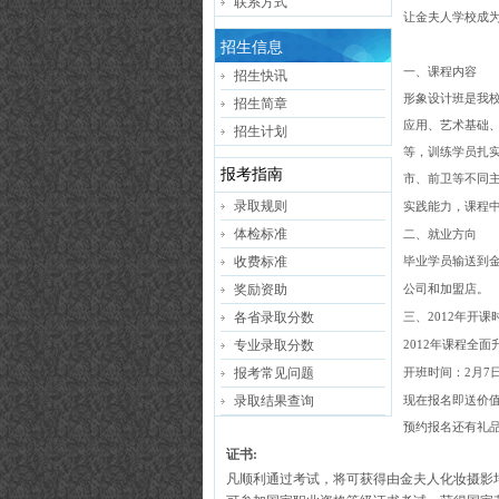
联系方式
让金夫人学校成
招生信息
一、课程内容
招生快讯
形象设计班是我
招生简章
应用、艺术基础
招生计划
等，训练学员扎
报考指南
市、前卫等不同
录取规则
实践能力，课程
体检标准
二、就业方向
收费标准
毕业学员输送到
奖励资助
公司和加盟店。
各省录取分数
三、
2012
年开课
专业录取分数
2012
年课程全面
报考常见问题
开班时间：
2
月
7
录取结果查询
现在报名即送价
预约报名还有礼
证书
:
凡顺利通过考试，将可获得由金夫人化妆摄影