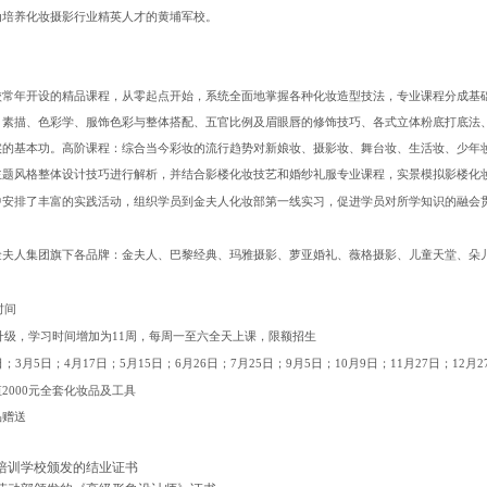
为培养化妆摄影行业精英人才的黄埔军校。
校常年开设的精品课程，从零起点开始，系统全面地掌握各种化妆造型技法，专业课程分成基
、素描、色彩学、服饰色彩与整体搭配、五官比例及眉眼唇的修饰技巧、各式立体粉底打底法
实的基本功。高阶课程：综合当今彩妆的流行趋势对新娘妆、摄影妆、舞台妆、生活妆、少年
主题风格整体设计技巧进行解析，并结合影楼化妆技艺和婚纱礼服专业课程，实景模拟影楼化
中安排了丰富的实践活动，组织学员到金夫人化妆部第一线实习，促进学员对所学知识的融会
金夫人集团旗下各品牌：金夫人、巴黎经典、玛雅摄影、萝亚婚礼、薇格摄影、儿童天堂、朵
时间
升级，学习时间增加为
11
周，每周一至六全天上课，限额招生
日；
3
月
5
日；
4
月
17
日；
5
月
15
日；
6
月
26
日；
7
月
25
日；
9
月
5
日；
10
月
9
日；
11
月
27
日；
12
月
2
值
2000
元全套化妆品及工具
品赠送
培训学校颁发的结业证书