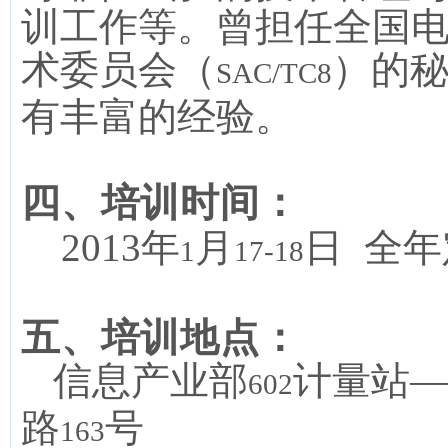
训工作等。曾担任全国
术委员会（
）的
SAC/TC8
有丰富的经验。
四、培训时间：
2013
年
月
日
全年
1
17-18
五、培训地点：
信息产业部
计量站
602
路
号
163