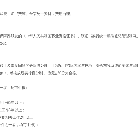
人
试费、证书费等。食宿统一安排，费用自理。
保障部颁发的《中华人民共和国职业资格证书》。该证书实行统一编号登记管理和网
依据。
施工及常见问题的分析与处理、工程项目招标方案与技巧、综合布线系统的测试与验
核中，考核成绩实行百分制，成绩达
60
分为合格。
一者，均可申报
):
关工作
5
年以上；
关工作
3
年以上；
本职相关工作
2
年以上
条件之一者，均可申报
)
：