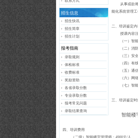
联系方式
从事或欲
能化系统管理工
招生信息
招生快讯
二、培训鉴定内
招生简章
授课内容
招生计划
（一）智
报考指南
（二）消
（三）安
录取规则
（四）有
体检标准
（五）通
收费标准
（六）网
奖励资助
（七）智
各省录取分数
专业录取分数
三、培训鉴定时
报考常见问题
录取结果查询
智能楼
四、培训费用
（二级）智能楼宇管理师：
4900
元
/
人