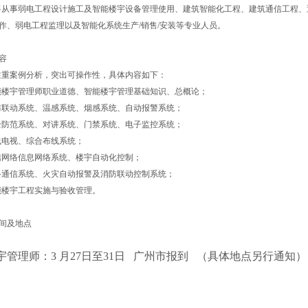
将从事弱电工程设计施工及智能楼宇设备管理使用、建筑智能化工程、建筑通信工程、
作、弱电工程监理以及智能化系统生产
/
销售
/
安装等专业人员。
容
注重案例分析，突出可操作性，具体内容如下：
能楼宇管理师职业道德、智能楼宇管理基础知识、总概论；
防联动系统、温感系统、烟感系统、自动报警系统；
全防范系统、对讲系统、门禁系统、电子监控系统；
线电视、综合布线系统；
信网络信息网络系统、楼宇自动化控制；
络通信系统、火灾自动报警及消防联动控制系统；
能楼宇工程实施与验收管理。
间及地点
宇管理师：
3
月
27
日至
31
日
广州市报到
（具体地点另行通知）