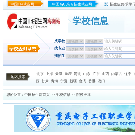
发
中国114就业网
中国高职高专招生就业网
招生信息
/
求学
学校信息
找学校
找专业
找招生
北京
上海
天津
重庆
河北
山东
广东
山西
内蒙古
辽宁
地区搜索
西
甘肃
青海
宁夏
新疆
台湾
香港
澳门
您的位置：
中国招生网首页
>>
学校信息
>> 院校推荐