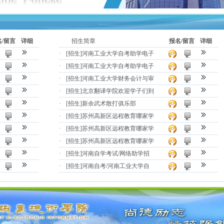
名/留言
详细
招生简章
报名/留言
详细
·
[招生]
河南工业大学自考助学电子
·
[招生]
河南工业大学自考助学电子
·
[招生]
河南工业大学财务会计与审
·
[招生]
北京翻译学院欢迎学子们到
·
[招生]
新余武术散打俱乐部
·
[招生]
苏州高新区远程教育哪家学
·
[招生]
苏州高新区远程教育哪家学
·
[招生]
苏州高新区远程教育哪家学
·
[招生]
河南自学考试/网络助学招
·
[招生]
河南自考/河南工业大学自