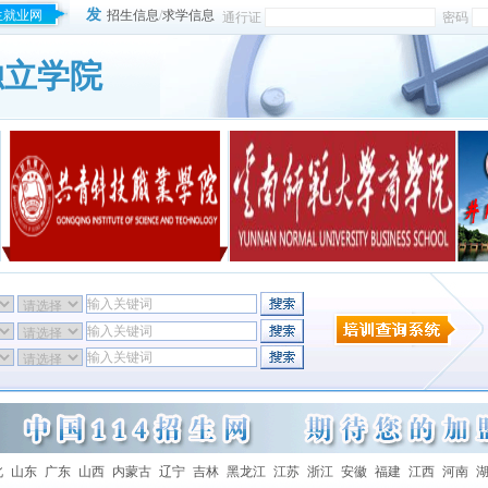
发
生就业网
招生信息
/
求学信息
通行证
密码
独立学院
北
山东
广东
山西
内蒙古
辽宁
吉林
黑龙江
江苏
浙江
安徽
福建
江西
河南