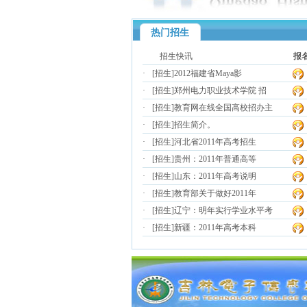
热门招生
招生快讯
报
·
[招生]
2012福建省Maya影
·
[招生]
郑州电力职业技术学院 招
·
[招生]
教育网在线全国高校招办主
·
[招生]
招生简介。
·
[招生]
河北省2011年高考招生
·
[招生]
贵州：2011年普通高等
·
[招生]
山东：2011年高考说明
·
[招生]
教育部关于做好2011年
·
[招生]
辽宁：明年实行学业水平考
·
[招生]
新疆：2011年高考本科