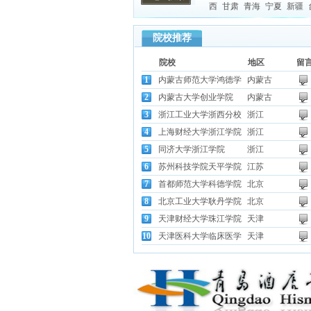
西
甘肃
青海
宁夏
新疆
院校推荐
院校
地区
留
1
内蒙古师范大学鸿德学
内蒙古
2
内蒙古大学创业学院
内蒙古
3
浙江工业大学浙西分校
浙江
4
上海财经大学浙江学院
浙江
5
同济大学浙江学院
浙江
6
苏州科技学院天平学院
江苏
7
首都师范大学科德学院
北京
8
北京工业大学耿丹学院
北京
9
天津财经大学珠江学院
天津
10
天津医科大学临床医学
天津