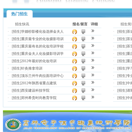
热门招生
招生快讯
报名/留言
详细
招生简
·
[招生]
学婚纱影楼化妆选择金夫人
·
[招生]
茶
·
[招生]
重庆最专业的化妆摄影培训
·
[招生]
茶
·
[招生]
重庆最有名的化妆培训学校
·
[招生]
茶
·
[招生]
重庆金夫人化妆摄影培训学
·
[招生]
重
·
[招生]
2012年最好的化妆培训
·
[招生]
重
·
[招生]
针灸推拿培训
·
[招生]
学
·
[招生]
顶乐兰州牛肉拉面培训中心
·
[招生]
专
·
[招生]
2012年陕西省重点建筑
·
[招生]
中
·
[招生]
西安建设科技学院
·
[招生]
请
·
[招生]
郑州希贵时尚教育学院
·
[招生]
中