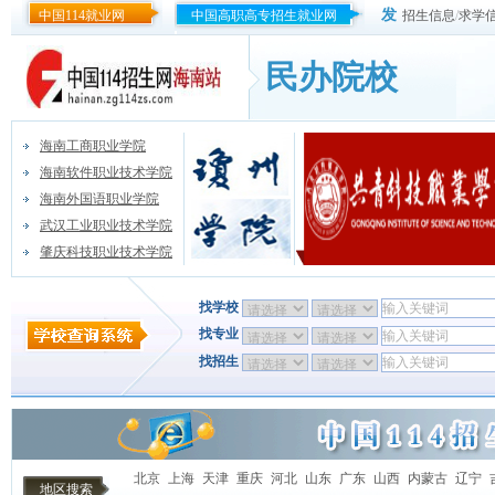
发
中国114就业网
中国高职高专招生就业网
招生信息
/
求学
民办院校
海南工商职业学院
海南软件职业技术学院
海南外国语职业学院
武汉工业职业技术学院
肇庆科技职业技术学院
找学校
找专业
找招生
北京
上海
天津
重庆
河北
山东
广东
山西
内蒙古
辽宁
地区搜索