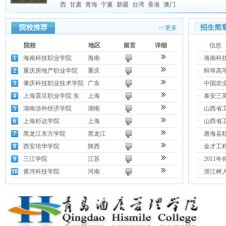
西
甘肃
青海
宁夏
新疆
台湾
香港
澳门
院校推荐
招生简
>>更多
院校
地区
留言
详细
信息
1
海南科技职业学院
海南
·
海南科技
2
重庆房地产职业学院
重庆
·
蚌埠高等
3
肇庆科技职业技术学院
广东
·
中国农业
4
上海震旦职业学院 东
上海
·
泰安三英
5
湖南涉外经济学院
湖南
·
山西省
6
上海杉达学院
上海
·
山西省
7
黑龙江东方学院
黑龙江
·
唐海县职
8
西安培华学院
陕西
·
金才工
9
三江学院
江苏
·
2011
10
黄河科技学院
河南
·
浙江树