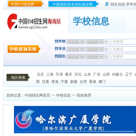
发
中国114就业网
中国高职高专招生就业网
招生信息
/
求学
学校信息
找学校
找专业
找招生
北京
上海
天津
重庆
河北
山东
广东
山西
内蒙古
辽宁
地区搜索
西
甘肃
青海
宁夏
新疆
台湾
香港
澳门
您的位置：
中国招生网首页
>>
学校信息
>> 院校推荐