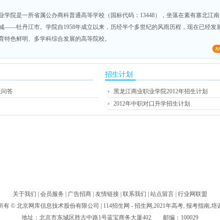
业学院是一所省属公办商科普通高等学校（国标代码：13448），坐落在素有塞北江
城——牡丹江市。学院自1958年成立以来，历经半个多世纪的风雨历程，现在已经发
育特色鲜明、多学科综合发展的高等院校。
招生计划
生问答
黑龙江商业职业学院2012年招生计划
2012年中职对口升学招生计划
关于我们
|
会员服务
|
广告招商
|
友情链接
|
联系我们
|
站点留言
|
行业网联盟
所有 ©
北京网库信息技术股份有限公司
| 114招生网 - 招生网,2021年高考, 报考指南,
地址：北京市东城区胜古中路1号蓝宝商务大厦402 邮编：100029