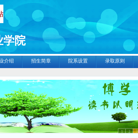
业学院
业介绍
招生简章
院系设置
录取原则
1
2
3