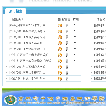
热门招生
招生快讯
报名/留言
详细
招生简
·
[招生]
湘南高教2012年专、本
·
[招生]
淄
·
[招生]
2011年全国成人高考（
·
[招生]
美
·
[招生]
2011江西成人高考报考
·
[招生]
备战
·
[招生]
2011江西成人高考网上
·
[招生]
重
·
[招生]
2011江西经济管理干部
·
[招生]
备
·
[招生]
广西大学自考上课形式|广
·
[招生]
备
·
[招生]
江西网络教育秋季入学考试
·
[招生]
重
·
[招生]
2011年江西财经大学成
·
[招生]
一
·
[招生]
2011南开大学研究生入
·
[招生]
美
·
[招生]
华中科技大学2011年本
·
[招生]
2