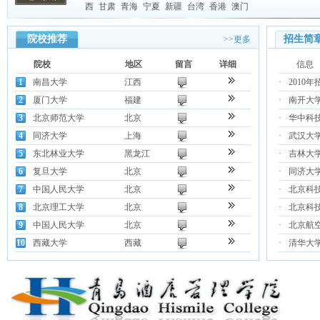
西
甘肃
青海
宁夏
新疆
台湾
香港
澳门
院校推荐
招生简
>>更多
院校
地区
留言
详细
信息
1
南昌大学
江西
·
2010
2
厦门大学
福建
·
南开大学
3
北京师范大学
北京
·
华中科技
4
同济大学
上海
·
武汉大学
5
东北林业大学
黑龙江
·
吉林大学
6
复旦大学
北京
·
同济大
7
中国人民大学
北京
·
北京科
8
北京理工大学
北京
·
北京科技
9
中国人民大学
北京
·
北京航空
10
西藏大学
西藏
·
清华大学