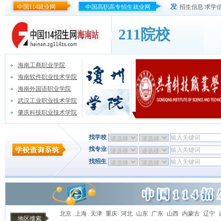
发
中国114就业网
中国高职高专招生就业网
招生信息
/
求学
211院校
海南工商职业学院
海南软件职业技术学院
海南外国语职业学院
武汉工业职业技术学院
肇庆科技职业技术学院
找学校
找专业
找招生
北京
上海
天津
重庆
河北
山东
广东
山西
内蒙古
辽宁
地区搜索