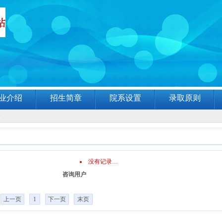
业介绍
招生简章
院系设置
录取原则
分
没有记录…
咨询用户
上一页
1
下一页
末页