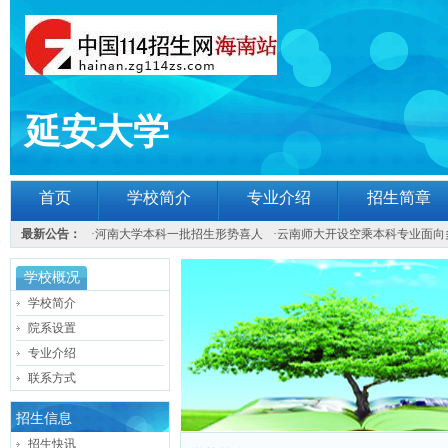
延安大学
首页
学校简介
专业介绍
招生简章
最新公告：
·
河南大学本科一批招生形势喜人
·
云南师大开设空乘本科专业面向
学校概况
学校简介
院系设置
专业介绍
联系方式
招生信息
招生快讯