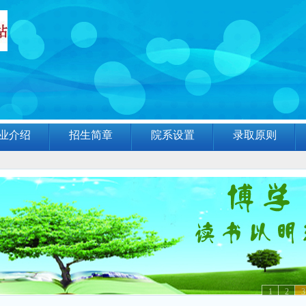
业介绍
招生简章
院系设置
录取原则
1
2
3