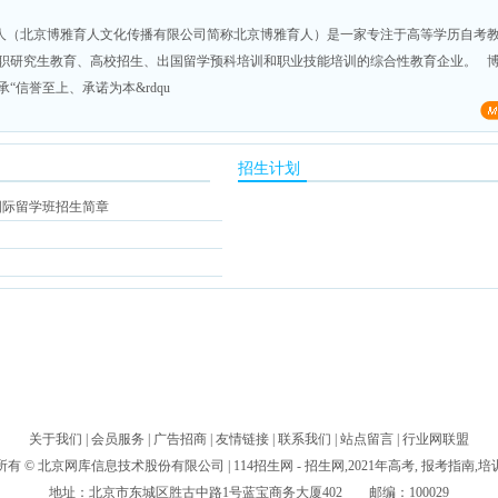
（北京博雅育人文化传播有限公司简称北京博雅育人）是一家专注于高等学历自考
职研究生教育、高校招生、出国留学预科培训和职业技能培训的综合性教育企业。 
“信誉至上、承诺为本&rdqu
招生计划
国际留学班招生简章
关于我们
|
会员服务
|
广告招商
|
友情链接
|
联系我们
|
站点留言
|
行业网联盟
所有 ©
北京网库信息技术股份有限公司
| 114招生网 - 招生网,2021年高考, 报考指南,
地址：北京市东城区胜古中路1号蓝宝商务大厦402 邮编：100029