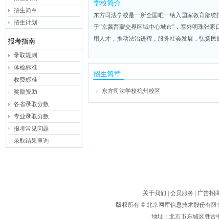
学校简介
招生简章
东方司法学校是一所全国唯一纳入国家教育部统
招生计划
于“京冀晋蒙交界区域中心城市”，塞外明珠张
用人才，推动法治进程，服务社会发展，弘扬民
报考指南
录取规则
体检标准
招生简章
收费标准
东方司法学校杭州校区
奖励资助
各省录取分数
专业录取分数
报考常见问题
录取结果查询
关于我们
|
会员服务
|
广告招
版权所有 ©
北京网库信息技术股份有限
地址：北京市东城区胜古中路