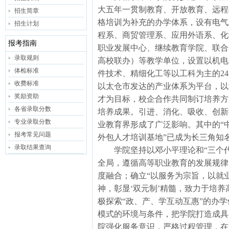
大五年一贯制教育、开放教育、远程
招生简章
格培训为补充的办学体系，设有电气
招生计划
程系、商贸管理系、应用外语系、化
报考指南
职业发展中心、继续教育学院、联合
录取规则
高校联办）等教学单位，设置以机电
体检标准
件技术、精细化工等以工科为主的2
收费标准
以太仓市发达的产业体系为平台，以
奖励资助
才为目标，校企合作共同制订培养方
各省录取分数
培养成果。引进、消化、吸收、创新
专业录取分数
业教育界形成了广泛影响。其中的“
报考常见问题
外包人才培训基地”已成为长三角知
录取结果查询
学院坚持以邓小平理论和“三个代
全局，遵循高等职业教育的发展规律
度融合；确立“以服务为宗旨，以就
神，彰显‘双元制’精髓，致力于培
极探索“政、产、学互动互惠”的办学
模式的环境与条件，把学院打造成具
院强化服务意识，严格过程管理，在