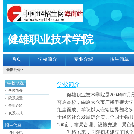
健雄职业技术学院
首页
学校简介
专业介绍
招生简章
最新公告：
学校概况
学校简介
学校简介
健雄职业技术学院是2004年7月
院系设置
普通高校，由原太仓市广播电视大学
专业介绍
组建而成。学院以太仓籍世界知名实
联系方式
于经济社会发展综合实力全国十强县
500亩，布局合理、设施先进、景色
招生信息
升格以来，学院初步建立了以全日
招生快讯