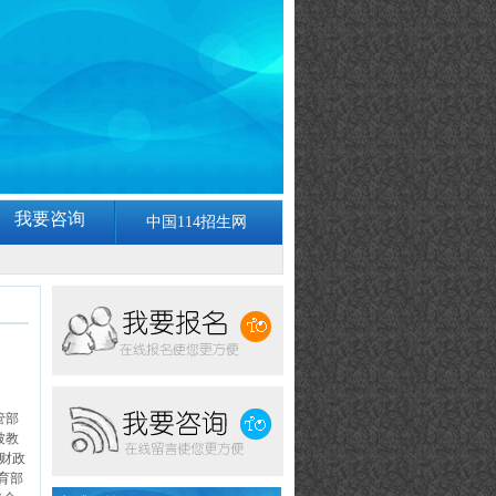
我要咨询
中国114招生网
管部
被教
、财政
育部