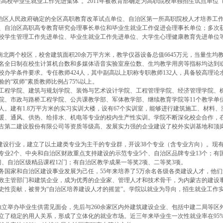
通高校毕业生就业工作先进集体”。2011年被教育部确定为高职院校单独招生试点单位
人民政府确定的全区高职教育改革试点单位、自治区第一所高职院校人才培养工
、自治区高职高专教育研究会理事长单位和毕业生就业工作促进会理事长单位；多次
校学生管理工作先进单位、毕业生就业工作先进单位、大学生心理健康教育先进单位
两个校区，校舍建筑面积20余万平方米，教学仪器设备总值6645万元，当量生均
名全日制在校生计算机台数和多媒体语音实验室座位数、生均教学用房等指标均达到
校办学条件要求。专任教师424人，其中副高以上职称专职教师132人，具备较高理论
验的“双师”素质教师比例占75%以上。
工程学院、建筑与规划学院、装饰与艺术设计学院、工程管理学院、经济管理学院、
院、市政与路桥工程学院、公共课教学部、军体教学部、继续教育学院等11个教学单
0余人。建有1.8万平方米的实习实训大楼，设有67个实训室，能够进行建筑施工、材料、
暖、通风、供热、给排水、机电等专业的校内生产性实训。学院不断深化校企合作，
古第二建设股份有限公司等资质等级高、发展实力强的企业建设了校外实训基地和顶
。
行业，建立了以土建类专业为主干的专业群，开设38个专业（含专业方向）。现
专业2个、中央和自治区财政重点支持建设的示范专业5个、自治区品牌专业13个；有
门、自治区级精品课程12门；有自治区教学成果一等奖2项、二等奖3项。
务国家和自治区建设事业发展为己任，55年来培养了5万余名各级各类建设人才，他们
政主管部门和建筑企业，成为优秀的企业家、管理人才和技术骨干，为内蒙古的建设
史性贡献，被誉为“自治区培养建设人才的摇篮”。学院以就业为导向，招生就业工作
举办毕业生供需见面会，先后与260余家区内外建筑建设企业、包括中建二局等区
立了稳定的用人关系，形成了立体化的就业市场。近三年来毕业生一次性就业率在95