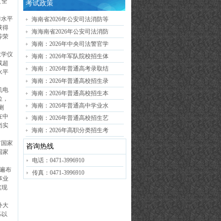
（全
考试政策
作水平
海南省2026年公安司法消防等
获得
海海南省2026年公安司法消防
等荣
海南：2026年中央司法警官学
教学仪
海南：2026年军队院校招生体
或超
海南：2026年普通高考录取结
水平
海南：2026年普通高校招生录
机电
海南：2026年普通高校招生本
位，
海南：2026年普通高中学业水
测
在中
海南：2026年普通高校招生艺
岗实
海南：2026年高职分类招生考
有国家
咨询热线
国家
电话：0471-3996910
遍布
传真：0471-3996910
事业
实现
外大
%以