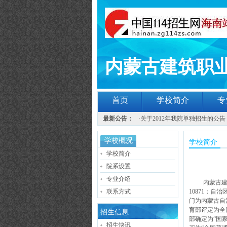
内蒙古建筑职
首页
学校简介
专
最新公告：
·
关于2012年我院单独招生的公告
学校概况
学校简介
学校简介
院系设置
专业介绍
内蒙古
联系方式
10871；
门为内蒙古自
育部评定为全
招生信息
部确定为“国家
招生快讯