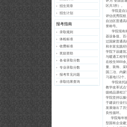
评为“全国普
区共3所）。
招生简章
学院是自治区
招生计划
评估优秀院校
自治区普通高
报考指南
誉称号。
学院现有南北
录取规则
器设备值、百
体检标准
过国家普通高
收费标准
和丰富实践经
学院下设建筑
奖励资助
与暖通工程学
各省录取分数
在校生980
量、装饰、采
专业录取分数
国二冶、内蒙
报考常见问题
习基地152个
录取结果查询
学院依托建设
教学改革试点
级精品课程2
学院坚持以服
于建设行业行
发展做出了历
良性循环。
学院每年独立
型国有企业建