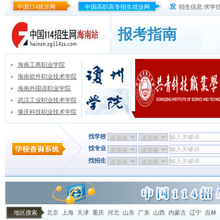
发
中国114就业网
中国高职高专招生就业网
招生信息
/
求学
报考指南
海南工商职业学院
海南软件职业技术学院
海南外国语职业学院
武汉工业职业技术学院
肇庆科技职业技术学院
找学校
找专业
找招生
地区搜索
北京
上海
天津
重庆
河北
山东
广东
山西
内蒙古
辽宁
吉林