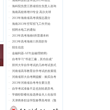
·
海南科技职业学院2013年招生
·
海科院负责江西省招生负责人咨询
·
海南高校将增19专业 高尔夫球
·
2013年海南省高考填报志愿分
·
海南2013年空军招飞工作开始
·
招聘水电工的通知
·
2013年高考海南6所普通本科
·
2013年高考海南11所高职专
·
招生信息
·
金融利器-AFP(金融理财师)
·
自考学习“书读三遍，其功自成”
·
郑州大学自学考试的几种考试形式
·
河南省高等教育自学考试的发展现
·
河南省郑大自考网提醒：购买自考
·
2013年河南省自考考生要注意
·
自学考试准备不足也别轻易弃考,
·
学婚纱影楼化妆选择金夫人化妆培
·
天津商务职业学院春季高考班（预