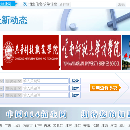
发
生就业网
招生信息
/
求学信息
通行证
密码
最新动态
东
广东
山西
内蒙古
辽宁
吉林
黑龙江
江苏
浙江
安徽
福建
江西
河南
湖北