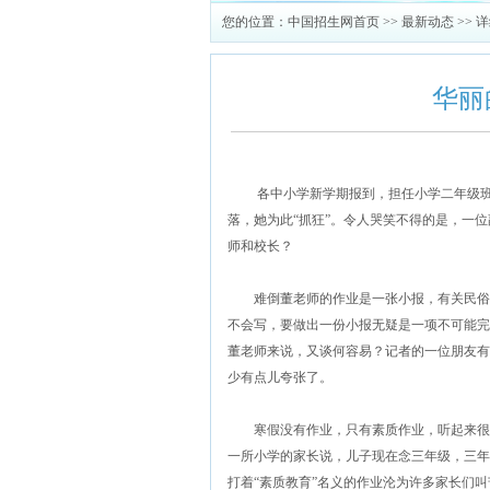
您的位置：
中国招生网首页
>>
最新动态
>> 
华丽
各中小学新学期报到，担任小学二年级班主
落，她为此“抓狂”。令人哭笑不得的是，一
师和校长？
难倒董老师的作业是一张小报，有关民俗，
不会写，要做出一份小报无疑是一项不可能完
董老师来说，又谈何容易？记者的一位朋友有
少有点儿夸张了。
寒假没有作业，只有素质作业，听起来很有
一所小学的家长说，儿子现在念三年级，三年
打着“素质教育”名义的作业沦为许多家长们