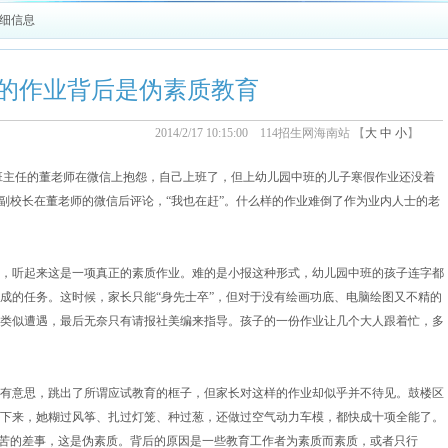
详细信息
的作业背后是伪素质教育
2014/2/17 10:15:00 114招生网海南站 【
大
中
小
】
任的董老师在微信上抱怨，自己上班了，但上幼儿园中班的儿子寒假作业还没着
位副校长在董老师的微信后评论，“我也在赶”。什么样的作业难倒了作为业内人士的老
听起来这是一项真正的素质作业。难的是小报这种形式，幼儿园中班的孩子连字都
成的任务。这时候，家长只能“身先士卒”，但对于没有绘画功底、电脑绘图又不精的
类似遭遇，最后无奈只有请报社美编来指导。孩子的一份作业让几个大人跟着忙，多
意思，跳出了所谓应试教育的框子，但家长对这样的作业却似乎并不待见。鼓楼区
下来，她糊过风筝、扎过灯笼、种过葱，还做过空气动力车模，都快成十项全能了。
叫苦的差事，这是伪素质。背后的原因是一些教育工作者为素质而素质，或者只行