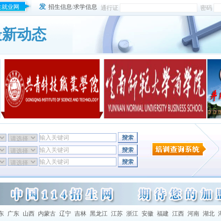
发
生就业网
招生信息
/
求学信息
通行证
密码
最新动态
东
广东
山西
内蒙古
辽宁
吉林
黑龙江
江苏
浙江
安徽
福建
江西
河南
湖北