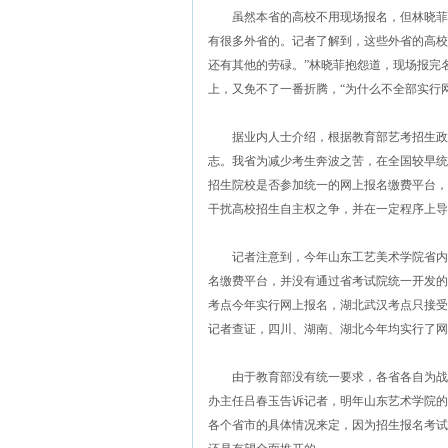
虽然本省的高校不用现场报名，但林晓菲还
有很多外省的。记者了解到，这些外省的高校
还有其他的劳碌。”林晓菲抱怨道，现场报完
上，又免不了一番折腾，“为什么不全部实行
据业内人士介绍，根据教育部艺考招生政策
志。我省为减少考生奔波之苦，在全国较早统
招生院校是否参加统一的网上报名缴费平台，
干扰高校招生自主权之争，并在一定程序上导
记者注意到，今年山东工艺美术学院省内本
名缴费平台，并没有通过省考试院统一开发的
考点今年实行网上报名，湖北武汉考点只接受
记者查证，四川、湖南、湖北今年均实行了网
由于教育部没有统一要求，各省各自为战、
办主任吕春玉告诉记者，明年山东艺术学院的
各个省市的具体情况来定，因为招生报名考试