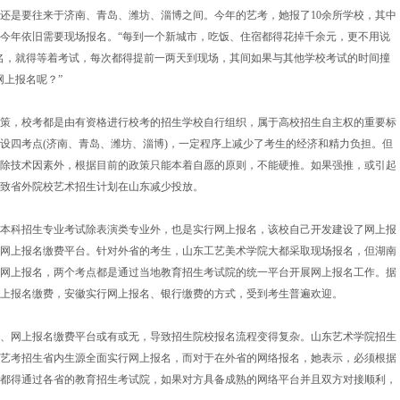
是要往来于济南、青岛、潍坊、淄博之间。今年的艺考，她报了10余所学校，其中
今年依旧需要现场报名。“每到一个新城市，吃饭、住宿都得花掉千余元，更不用说
名，就得等着考试，每次都得提前一两天到现场，其间如果与其他学校考试的时间撞
网上报名呢？”
，校考都是由有资格进行校考的招生学校自行组织，属于高校招生自主权的重要标
设四考点(济南、青岛、潍坊、淄博)，一定程序上减少了考生的经济和精力负担。但
除技术因素外，根据目前的政策只能本着自愿的原则，不能硬推。如果强推，或引起
致省外院校艺术招生计划在山东减少投放。
科招生专业考试除表演类专业外，也是实行网上报名，该校自己开发建设了网上报
网上报名缴费平台。针对外省的考生，山东工艺美术学院大都采取现场报名，但湖南
网上报名，两个考点都是通过当地教育招生考试院的统一平台开展网上报名工作。据
上报名缴费，安徽实行网上报名、银行缴费的方式，受到考生普遍欢迎。
网上报名缴费平台或有或无，导致招生院校报名流程变得复杂。山东艺术学院招生
艺考招生省内生源全面实行网上报名，而对于在外省的网络报名，她表示，必须根据
都得通过各省的教育招生考试院，如果对方具备成熟的网络平台并且双方对接顺利，