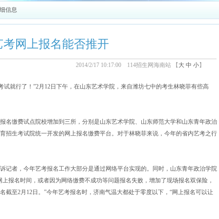
详细信息
艺考网上报名能否推开
2014/2/17 10:17:00 114招生网海南站 【
大
中
小
】
就行了！”2月12日下午，在山东艺术学院，来自潍坊七中的考生林晓菲有些高
报名缴费试点院校增加到三所，分别是山东艺术学院、山东师范大学和山东青年政治
育招生考试院统一开发的网上报名缴费平台。对于林晓菲来说，今年的省内艺考之行
记者，今年艺考报名工作大部分是通过网络平台实现的。同时，山东青年政治学院
网上报名时间，或者因为网络缴费不成功等问题报名失败，增加了现场报名双保险，
名截至2月12日。”今年艺考报名时，济南气温大都处于零度以下，“网上报名可以让