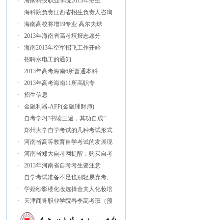
·
海南科技职业学院2013年招生
·
海科院负责江西省招生负责人咨询
·
海南高校将增19专业 高尔夫球
·
2013年海南省高考填报志愿分
·
海南2013年空军招飞工作开始
·
招聘水电工的通知
·
2013年高考海南6所普通本科
·
2013年高考海南11所高职专
·
招生信息
·
金融利器-AFP(金融理财师)
·
自考学习“书读三遍，其功自成”
·
郑州大学自学考试的几种考试形式
·
河南省高等教育自学考试的发展现
·
河南省郑大自考网提醒：购买自考
·
2013年河南省自考考生要注意
·
自学考试准备不足也别轻易弃考,
·
学婚纱影楼化妆选择金夫人化妆培
·
天津商务职业学院春季高考班（预