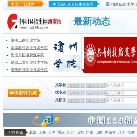
发
中国114就业网
中国高职高专招生就业网
招生信息
/
求学
最新动态
海南工商职业学院
海南软件职业技术学院
海南外国语职业学院
武汉工业职业技术学院
肇庆科技职业技术学院
找学校
找专业
找招生
地区搜索
北京
上海
天津
重庆
河北
山东
广东
山西
内蒙古
辽宁
吉林