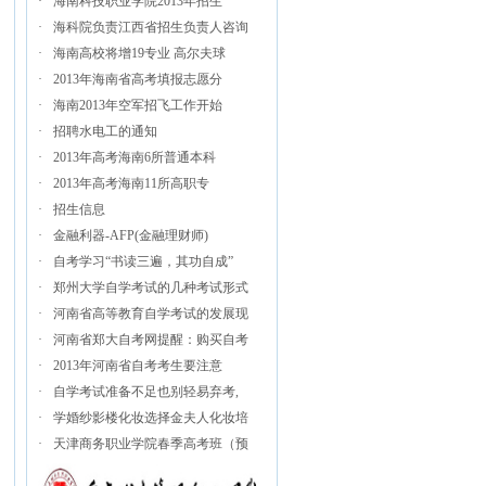
·
海南科技职业学院2013年招生
·
海科院负责江西省招生负责人咨询
·
海南高校将增19专业 高尔夫球
·
2013年海南省高考填报志愿分
·
海南2013年空军招飞工作开始
·
招聘水电工的通知
·
2013年高考海南6所普通本科
·
2013年高考海南11所高职专
·
招生信息
·
金融利器-AFP(金融理财师)
·
自考学习“书读三遍，其功自成”
·
郑州大学自学考试的几种考试形式
·
河南省高等教育自学考试的发展现
·
河南省郑大自考网提醒：购买自考
·
2013年河南省自考考生要注意
·
自学考试准备不足也别轻易弃考,
·
学婚纱影楼化妆选择金夫人化妆培
·
天津商务职业学院春季高考班（预