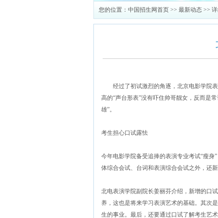
您的位置：
中国招生网首页
>>
最新动态
>> 
经过了初试激烈的角逐，北京电影学院表演
高的“声台形表”没有吓住帅哥靓女，反而是
雄”。
考生担心口试露怯
今年电影学院备受追捧的表演专业考试“瘦身
体综合会试、台词和表演综合会试之外，还新
北电表演学院副院长姜丽芬介绍，新增的口试
养，这也是将来学习表演艺术的基础。其次是
生的事业。最后，还要通过口试了解考生艺术