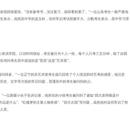
表现得很紧张。“没有参考书，没法复习，就得看积累了。”一位山东考生一脸严肃地
生表示，虽然高中学的是文科，但对常识考试把握不大。少数考生表示，高中学习理
走出表演学院。口试时间很短，考生被分为十人一组，每个人只考三五分钟，除了自我
询问考生高中就读的是“普高”还是“艺术类”。
被问得多。”一位辽宁的非艺术类考生就只回答了个人情况和对艺考的感受，他注意
历史、文学等方面的常识问题，普通高中的考生被问到的少。
。”一位新疆小伙子告诉记者，他所在的小组考生被问到了诸如“四大发明都是什
要作品是什么”、“红楼梦的主要人物有谁”、“四大古国”等问题，虽然他对这些常识了然
人意。