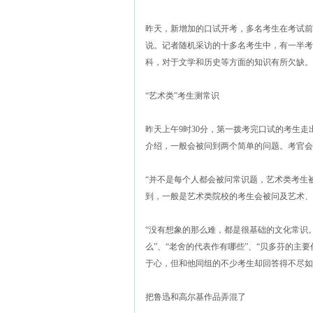
昨天，新增加的口试开考，多名考生在考试前
说。记者随机采访的十多名考生中，有一半考
科，对于文学和历史等方面的知识有所欠缺。
“艺术类”考生测常识
昨天上午9时30分，第一拨考完口试的考生
介绍，一般会被问到两个简单的问题。考官会先
“并不是每个人都会被问常识题，艺术类考生
到，一般是艺术类院校的考生会被问及艺术、
“没有想象的那么难，都是很基础的文化常识
么”、“老舍的代表作有哪些”、“贝多芬的主
于心，但和他同组的不少考生却回答得不尽如
把鲁迅和高尔基作品弄混了