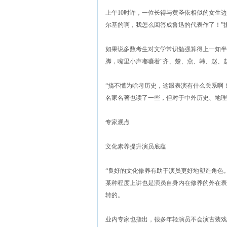
上午10时许，一位长得与黄圣依相似的女生
尔基的啊，我怎么回答成鲁迅的代表作了！”
如果说多数考生对文学常识勉强算得上一知半
脚，嘴里小声嘟囔着“齐、楚、燕、韩、赵、
“搞不懂为啥考历史，这跟表演有什么关系啊
名家名著也读了一些，但对于中外历史、地理
专家观点
文化素养提升演员底蕴
“良好的文化修养有助于演员更好地塑造角色
某种程度上讲也是演员自身内在修养的外在表
转的。
业内专家也指出，很多年轻演员不会演古装戏