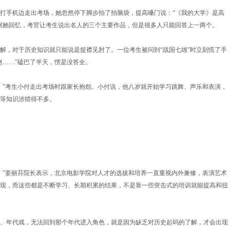
边打手机边走出考场，她忽然停下脚步拍了拍脑袋，提高嗓门说：“《我的大学》是高
据她回忆，考官让考生说出名人的三个主要作品，但是很多人只能回答上一两个。
解，对于历史知识就只能说是捉襟见肘了。一位考生被问到“战国七雄”时立刻慌了手
赵……”磕巴了半天，愣是没答全。
！”考生小付走出考场时跟家长抱怨。小付说，他八岁就开始学习跳舞、声乐和表演，
等知识涉猎得不多。
。”姜丽芬院长表示，北京电影学院对人才的选拔和培养一直重视内外兼修，表演艺术
现，而这些都是不断学习、长期积累的结果，不是靠一些突击式的培训就能提高和扭
、年代戏，无法回到那个年代进入角色，就是因为缺乏对历史起码的了解，才会出现