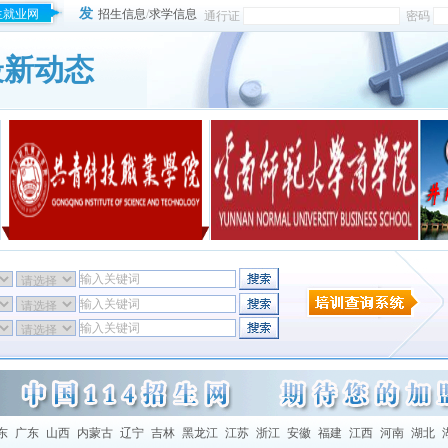
发
生就业网
招生信息
/
求学信息
通行证
密码
最新动态
东
广东
山西
内蒙古
辽宁
吉林
黑龙江
江苏
浙江
安徽
福建
江西
河南
湖北