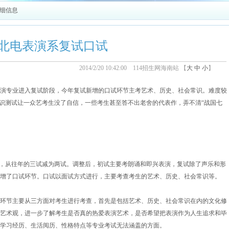
详细信息
北电表演系复试口试
2014/2/20 10:42:00 114招生网海南站 【
大
中
小
】
专业进入复试阶段，今年复试新增的口试环节主考艺术、历史、社会常识。难度较
常识测试让一众艺考生没了自信，一些考生甚至答不出老舍的代表作，弄不清“战国七
”，从往年的三试减为两试。调整后，初试主要考朗诵和即兴表演，复试除了声乐和形
增了口试环节。口试以面试方式进行，主要考查考生的艺术、历史、社会常识等。
环节主要从三方面对考生进行考查，首先是包括艺术、历史、社会常识在内的文化修
艺术观，进一步了解考生是否真的热爱表演艺术，是否希望把表演作为人生追求和毕
学习经历、生活阅历、性格特点等专业考试无法涵盖的方面。